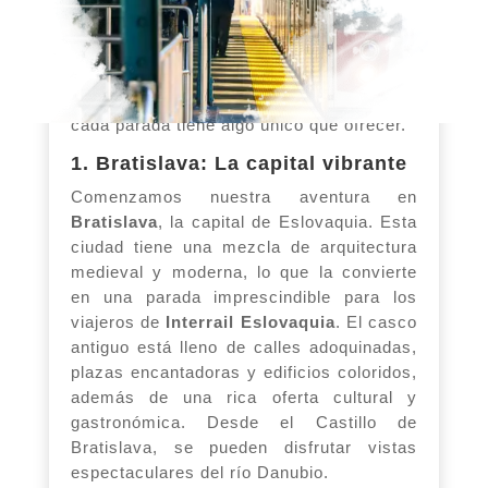
Eslovaquia con
InterrailEuropa
es la gran
cantidad de paradas que puedes hacer en
ciudades y pueblos interesantes. Desde la
capital hasta los rincones más tranquilos,
cada parada tiene algo único que ofrecer.
1. Bratislava: La capital vibrante
Comenzamos nuestra aventura en
Bratislava
, la capital de Eslovaquia. Esta
ciudad tiene una mezcla de arquitectura
medieval y moderna, lo que la convierte
en una parada imprescindible para los
viajeros de
Interrail Eslovaquia
. El casco
antiguo está lleno de calles adoquinadas,
plazas encantadoras y edificios coloridos,
además de una rica oferta cultural y
gastronómica. Desde el Castillo de
Bratislava, se pueden disfrutar vistas
espectaculares del río Danubio.