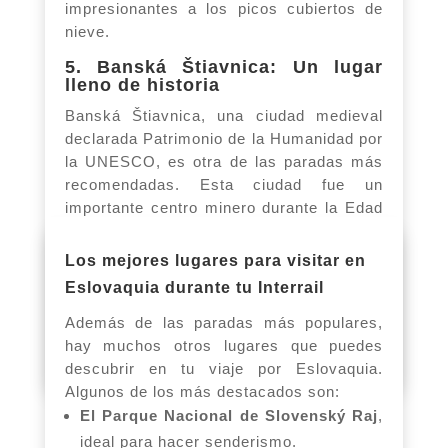
impresionantes a los picos cubiertos de
nieve.
5. Banská Štiavnica: Un lugar
lleno de historia
Banská Štiavnica, una ciudad medieval
declarada Patrimonio de la Humanidad por
la UNESCO, es otra de las paradas más
recomendadas. Esta ciudad fue un
importante centro minero durante la Edad
Media, y hoy en día se puede explorar su
casco antiguo, sus iglesias históricas y
Los mejores lugares para visitar en
las minas subterráneas. También es
Eslovaquia durante tu Interrail
famosa por su hermoso lago artificial,
ideal para relajarte después de un día de
Además de las paradas más populares,
exploración.
hay muchos otros lugares que puedes
descubrir en tu viaje por Eslovaquia.
Algunos de los más destacados son:
El Parque Nacional de Slovenský Raj
,
ideal para hacer senderismo.