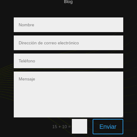
Blog
Enviar
=
15 + 10