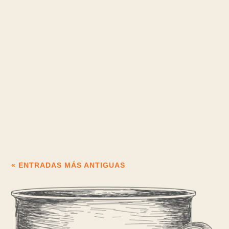
interraileuropa.com
Las Mejores Rutas de Interrail para Fotógrafos ¿Eres de los
que ven el mundo a través de un visor? ¿Sientes esa emoción
indescriptible al...
« ENTRADAS MÁS ANTIGUAS